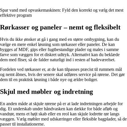
Spar vand med opvaskemaskinen: Fyld den korrekt og vælg det mest
effektive program
Rørkasser og paneler – nemt og fleksibelt
Hvis du ikke ønsker at gå i gang med en større ombygning, kan du
vælge en mere enkel løsning som rørkasser eller paneler. De kan
bygges af MDF, gips eller fugtbestandige plader og males i samme
farve som væggen for et diskret udtryk. Alternativt kan du beklæde
dem med fliser, så de falder naturligt ind i resten af badeværelset.
Fordelen ved rørkasser er, at de kan tilpasses præcist til rummets mål
og nemt åbnes, hvis der senere skal udføres service på rørene. Det gør
dem til en praktisk løsning i både nye og ældre boliger.
Skjul med møbler og indretning
En anden måde at skjule rørene på er at lade indretningen arbejde for
dig. Et underskab under håndvasken kan dække for både afløb og
vandrør, mens et højt skab eller en reol kan skjule lodrette rør langs
væggen. Vælg møbler med udskæringer eller fleksible bagplader, så de
passer til installationerne.