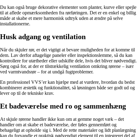
Du kan også bruge dekorative elementer som planter, kurve eller spejle
til at aflede opmærksomheden fra rørføringen. Det er en enkel og billig
måde at skabe et mere harmonisk udtryk uden at ændre på selve
installationerne.
Husk adgang og ventilation
Når du skjuler rør, er det vigtigt at bevare muligheden for at komme til
dem. Lav derfor aftagelige paneler eller inspektionslemme, så du kan
kontrollere for utætheder eller udskifte dele, hvis det bliver nødvendigt.
Sørg også for, at der er tilstrækkelig ventilation omkring rørene – især
ved varmtvandsrør – for at undgå fugtproblemer.
En professionel VVS’er kan hjælpe med at vurdere, hvordan du bedst
kombinerer æstetik og funktionalitet, så løsningen både ser godt ud og
lever op til de tekniske krav.
Et badeværelse med ro og sammenhæng
At skjule rørene handler ikke kun om at gemme noget væk – det
handler om at skabe et badeværelse, der føles gennemført og
behageligt at opholde sig i. Med de rette materialer og lidt planlægning
kan du forvandle et praktisk nødvendigt element til en integreret del af