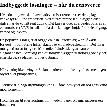
Indbyggede løsninger – når du renoverer
Hvis du alligevel skal have badeværelset renoveret, er det oplagt at
tænke rørskjul ind fra starten. Ved at føre rørene ind i væggen eller
gulvet får du et helt rent udtryk. Det kræver dog, at arbejdet udføres af
en autoriseret VVS-installatør, da der skal tages højde for både adgang,
tæthed og lovkrav.
En populær løsning er at bygge en installationsvæg – en såkaldt
forvæg – hvor rørene ligger skjult bag en pladebeklædning. Det giver
mulighed for at integrere både toilet, håndvask og armaturer i en
elegant helhed. Samtidig kan du udnytte væggen til indbyggede hylder
eller skabe, så pladsen bruges optimalt.
Når vandtrykket svinger: Sådan håndterer du udsving i huse med egen
brønd eller pumpeanlæg
Tjekliste til tilbagestrømningssikring: Sådan beskytter du boligens vand
mod forurening
Hold gejsten til energioptimering – viden, vaner og små succeser gør
forskellen