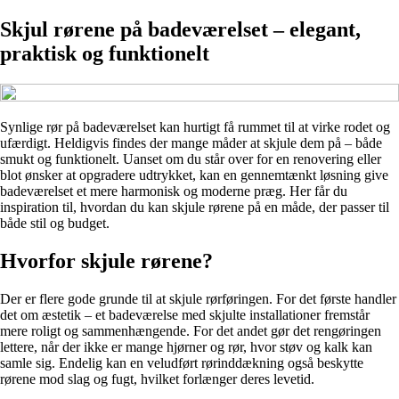
Skjul rørene på badeværelset – elegant,
praktisk og funktionelt
Synlige rør på badeværelset kan hurtigt få rummet til at virke rodet og
ufærdigt. Heldigvis findes der mange måder at skjule dem på – både
smukt og funktionelt. Uanset om du står over for en renovering eller
blot ønsker at opgradere udtrykket, kan en gennemtænkt løsning give
badeværelset et mere harmonisk og moderne præg. Her får du
inspiration til, hvordan du kan skjule rørene på en måde, der passer til
både stil og budget.
Hvorfor skjule rørene?
Der er flere gode grunde til at skjule rørføringen. For det første handler
det om æstetik – et badeværelse med skjulte installationer fremstår
mere roligt og sammenhængende. For det andet gør det rengøringen
lettere, når der ikke er mange hjørner og rør, hvor støv og kalk kan
samle sig. Endelig kan en veludført rørinddækning også beskytte
rørene mod slag og fugt, hvilket forlænger deres levetid.