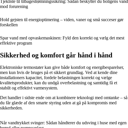
Tjekliste til tilbagestrømningssikring: Sådan beskytter du boligens vand
mod forurening
Hold gejsten til energioptimering – viden, vaner og små succeser gør
forskellen
Spar vand med opvaskemaskinen: Fyld den korrekt og vælg det mest
effektive program
Sikkerhed og komfort går hånd i hånd
Elektroniske termostater kan give både komfort og energibesparelser,
men kun hvis de bruges på et sikkert grundlag. Ved at kende dine
installationers kapacitet, fordele belastningen korrekt og vælge
kvalitetsprodukter, kan du undgå overbelastning og samtidig få et
stabilt og effektivt varmesystem.
Det handler i sidste ende om at kombinere teknologi med omtanke – så
du får glæde af den smarte styring uden at gå på kompromis med
sikkerheden.
Når vandtrykket svinger: Sådan håndterer du udsving i huse med egen
brønd eller pumpeanlæg