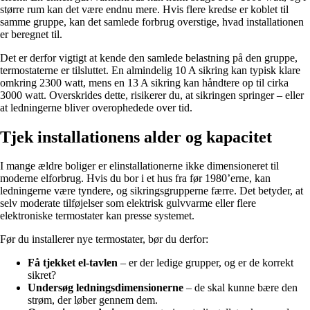
større rum kan det være endnu mere. Hvis flere kredse er koblet til
samme gruppe, kan det samlede forbrug overstige, hvad installationen
er beregnet til.
Det er derfor vigtigt at kende den samlede belastning på den gruppe,
termostaterne er tilsluttet. En almindelig 10 A sikring kan typisk klare
omkring 2300 watt, mens en 13 A sikring kan håndtere op til cirka
3000 watt. Overskrides dette, risikerer du, at sikringen springer – eller
at ledningerne bliver overophedede over tid.
Tjek installationens alder og kapacitet
I mange ældre boliger er elinstallationerne ikke dimensioneret til
moderne elforbrug. Hvis du bor i et hus fra før 1980’erne, kan
ledningerne være tyndere, og sikringsgrupperne færre. Det betyder, at
selv moderate tilføjelser som elektrisk gulvvarme eller flere
elektroniske termostater kan presse systemet.
Før du installerer nye termostater, bør du derfor:
Få tjekket el-tavlen
– er der ledige grupper, og er de korrekt
sikret?
Undersøg ledningsdimensionerne
– de skal kunne bære den
strøm, der løber gennem dem.