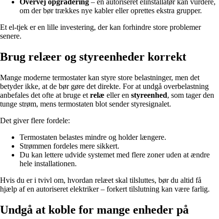
Overvej opgradering
– en autoriseret elinstallatør kan vurdere,
om der bør trækkes nye kabler eller oprettes ekstra grupper.
Et el-tjek er en lille investering, der kan forhindre store problemer
senere.
Brug relæer og styreenheder korrekt
Mange moderne termostater kan styre store belastninger, men det
betyder ikke, at de bør gøre det direkte. For at undgå overbelastning
anbefales det ofte at bruge et
relæ
eller en
styreenhed
, som tager den
tunge strøm, mens termostaten blot sender styresignalet.
Det giver flere fordele:
Termostaten belastes mindre og holder længere.
Strømmen fordeles mere sikkert.
Du kan lettere udvide systemet med flere zoner uden at ændre
hele installationen.
Hvis du er i tvivl om, hvordan relæet skal tilsluttes, bør du altid få
hjælp af en autoriseret elektriker – forkert tilslutning kan være farlig.
Undgå at koble for mange enheder på