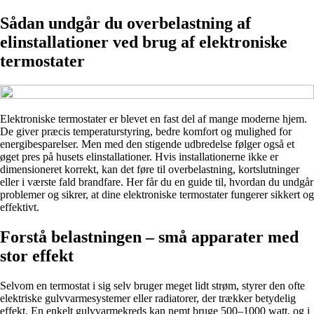
Sådan undgår du overbelastning af
elinstallationer ved brug af elektroniske
termostater
Elektroniske termostater er blevet en fast del af mange moderne hjem.
De giver præcis temperaturstyring, bedre komfort og mulighed for
energibesparelser. Men med den stigende udbredelse følger også et
øget pres på husets elinstallationer. Hvis installationerne ikke er
dimensioneret korrekt, kan det føre til overbelastning, kortslutninger
eller i værste fald brandfare. Her får du en guide til, hvordan du undgår
problemer og sikrer, at dine elektroniske termostater fungerer sikkert og
effektivt.
Forstå belastningen – små apparater med
stor effekt
Selvom en termostat i sig selv bruger meget lidt strøm, styrer den ofte
elektriske gulvvarmesystemer eller radiatorer, der trækker betydelig
effekt. En enkelt gulvvarmekreds kan nemt bruge 500–1000 watt, og i