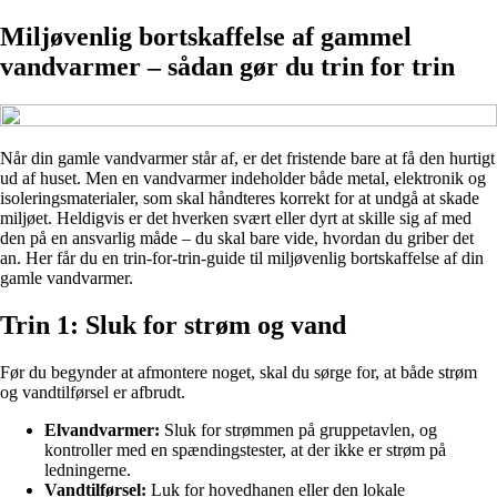
Miljøvenlig bortskaffelse af gammel
vandvarmer – sådan gør du trin for trin
Når din gamle vandvarmer står af, er det fristende bare at få den hurtigt
ud af huset. Men en vandvarmer indeholder både metal, elektronik og
isoleringsmaterialer, som skal håndteres korrekt for at undgå at skade
miljøet. Heldigvis er det hverken svært eller dyrt at skille sig af med
den på en ansvarlig måde – du skal bare vide, hvordan du griber det
an. Her får du en trin-for-trin-guide til miljøvenlig bortskaffelse af din
gamle vandvarmer.
Trin 1: Sluk for strøm og vand
Før du begynder at afmontere noget, skal du sørge for, at både strøm
og vandtilførsel er afbrudt.
Elvandvarmer:
Sluk for strømmen på gruppetavlen, og
kontroller med en spændingstester, at der ikke er strøm på
ledningerne.
Vandtilførsel:
Luk for hovedhanen eller den lokale