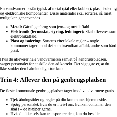
En vandvarmer består typisk af metal (stål eller kobber), plast, isolering
og elektroniske komponenter. Disse materialer skal sorteres, så mest
muligt kan genanvendes.
Metal:
Går til genbrug som jern- og metalaffald.
Elektronik (termostat, styring, ledninger):
Skal afleveres som
elektronikaffald.
Plast og isolering:
Sorteres efter lokale regler – nogle
kommuner tager imod det som brændbart affald, andre som hård
plast.
Hvis du afleverer hele vandvarmeren samlet på genbrugspladsen,
sørger personalet for at skille den ad korrekt. Det vigtigste er, at du
ikke smider den i almindeligt storskrald.
Trin 4: Aflever den på genbrugspladsen
De fleste kommunale genbrugspladser tager imod vandvarmere gratis.
Tjek åbningstider og regler på din kommunes hjemmeside.
Spørg personalet, hvis du er i tvivl om, hvilken container den
skal i – de hjælper gerne.
Hvis du ikke selv kan transportere den, kan du bestille