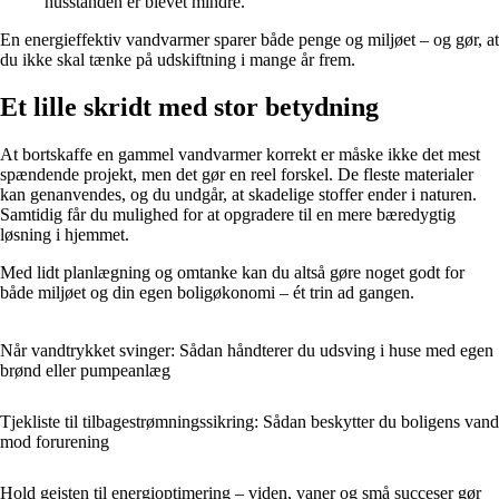
husstanden er blevet mindre.
En energieffektiv vandvarmer sparer både penge og miljøet – og gør, at
du ikke skal tænke på udskiftning i mange år frem.
Et lille skridt med stor betydning
At bortskaffe en gammel vandvarmer korrekt er måske ikke det mest
spændende projekt, men det gør en reel forskel. De fleste materialer
kan genanvendes, og du undgår, at skadelige stoffer ender i naturen.
Samtidig får du mulighed for at opgradere til en mere bæredygtig
løsning i hjemmet.
Med lidt planlægning og omtanke kan du altså gøre noget godt for
både miljøet og din egen boligøkonomi – ét trin ad gangen.
Når vandtrykket svinger: Sådan håndterer du udsving i huse med egen
brønd eller pumpeanlæg
Tjekliste til tilbagestrømningssikring: Sådan beskytter du boligens vand
mod forurening
Hold gejsten til energioptimering – viden, vaner og små succeser gør