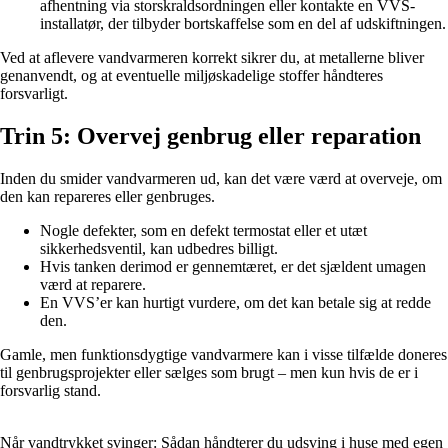
afhentning via storskraldsordningen eller kontakte en VVS-
installatør, der tilbyder bortskaffelse som en del af udskiftningen.
Ved at aflevere vandvarmeren korrekt sikrer du, at metallerne bliver
genanvendt, og at eventuelle miljøskadelige stoffer håndteres
forsvarligt.
Trin 5: Overvej genbrug eller reparation
Inden du smider vandvarmeren ud, kan det være værd at overveje, om
den kan repareres eller genbruges.
Nogle defekter, som en defekt termostat eller et utæt
sikkerhedsventil, kan udbedres billigt.
Hvis tanken derimod er gennemtæret, er det sjældent umagen
værd at reparere.
En VVS’er kan hurtigt vurdere, om det kan betale sig at redde
den.
Gamle, men funktionsdygtige vandvarmere kan i visse tilfælde doneres
til genbrugsprojekter eller sælges som brugt – men kun hvis de er i
forsvarlig stand.
Når vandtrykket svinger: Sådan håndterer du udsving i huse med egen